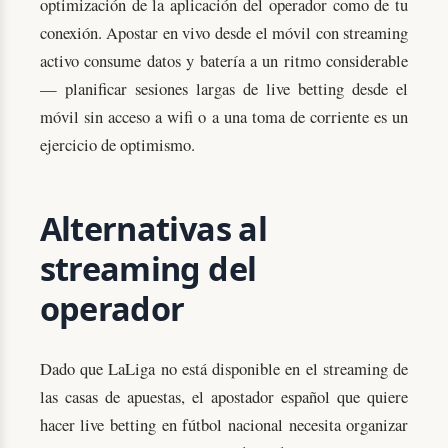
optimización de la aplicación del operador como de tu
conexión. Apostar en vivo desde el móvil con streaming
activo consume datos y batería a un ritmo considerable
— planificar sesiones largas de live betting desde el
móvil sin acceso a wifi o a una toma de corriente es un
ejercicio de optimismo.
Alternativas al
streaming del
operador
Dado que LaLiga no está disponible en el streaming de
las casas de apuestas, el apostador español que quiere
hacer live betting en fútbol nacional necesita organizar