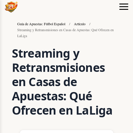
Guía de Apuestas: Fútbol Español
/
Artículo
/
Streaming y Retransmisiones en Casas de Apuestas: Qué Ofrecen en
LaLiga
Streaming y
Retransmisiones
en Casas de
Apuestas: Qué
Ofrecen en LaLiga