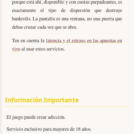
porque está ahí, disponible y con cuotas parpadeantes, es
exactamente el tipo de dispersión que destruye
bankrolls. La pantalla es una ventana, no una puerta que
debas cruzar cada vez que se abre.
Ten en cuenta la
latencia y el retraso en las apuestas en
vivo
al usar estos servicios.
Información Importante
El juego puede crear adicción.
Servicio exclusivo para mayores de 18 años.