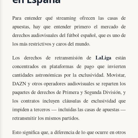
Para entender qué streaming ofrecen las casas de
apuestas, hay que entender primero el mercado de
derechos audiovisuales del fútbol español, que es uno de
los más restrictivos y caros del mundo.
LaLiga
Los derechos de retransmisión de
están
concentrados en plataformas de pago que invierten
cantidades astronómicas por la exclusividad. Movistar,
DAZN y otros operadores audiovisuales se reparten los
paquetes de derechos de Primera y Segunda División, y
los contratos incluyen cláusulas de exclusividad que
impiden a terceros — incluidas las casas de apuestas —
retransmitir los mismos partidos.
Esto significa que, a diferencia de lo que ocurre en otros