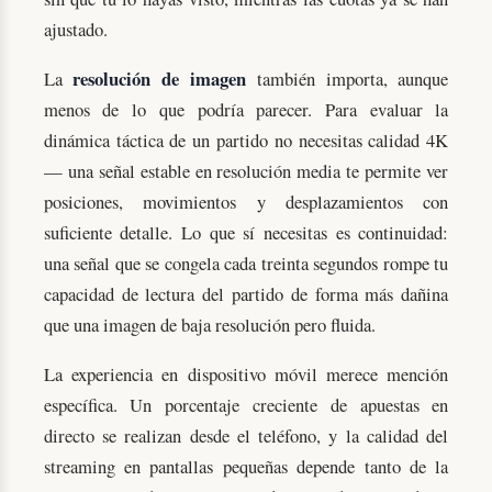
ajustado.
resolución de imagen
La
también importa, aunque
menos de lo que podría parecer. Para evaluar la
dinámica táctica de un partido no necesitas calidad 4K
— una señal estable en resolución media te permite ver
posiciones, movimientos y desplazamientos con
suficiente detalle. Lo que sí necesitas es continuidad:
una señal que se congela cada treinta segundos rompe tu
capacidad de lectura del partido de forma más dañina
que una imagen de baja resolución pero fluida.
La experiencia en dispositivo móvil merece mención
específica. Un porcentaje creciente de apuestas en
directo se realizan desde el teléfono, y la calidad del
streaming en pantallas pequeñas depende tanto de la