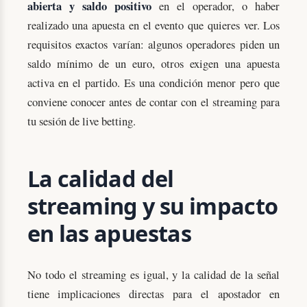
abierta y saldo positivo
en el operador, o haber
realizado una apuesta en el evento que quieres ver. Los
requisitos exactos varían: algunos operadores piden un
saldo mínimo de un euro, otros exigen una apuesta
activa en el partido. Es una condición menor pero que
conviene conocer antes de contar con el streaming para
tu sesión de live betting.
La calidad del
streaming y su impacto
en las apuestas
No todo el streaming es igual, y la calidad de la señal
tiene implicaciones directas para el apostador en