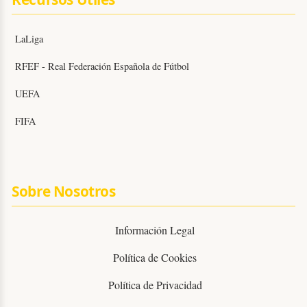
LaLiga
RFEF - Real Federación Española de Fútbol
UEFA
FIFA
Sobre Nosotros
Información Legal
Política de Cookies
Política de Privacidad