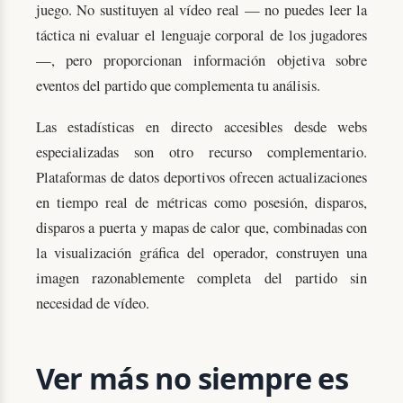
juego. No sustituyen al vídeo real — no puedes leer la
táctica ni evaluar el lenguaje corporal de los jugadores
—, pero proporcionan información objetiva sobre
eventos del partido que complementa tu análisis.
Las estadísticas en directo accesibles desde webs
especializadas son otro recurso complementario.
Plataformas de datos deportivos ofrecen actualizaciones
en tiempo real de métricas como posesión, disparos,
disparos a puerta y mapas de calor que, combinadas con
la visualización gráfica del operador, construyen una
imagen razonablemente completa del partido sin
necesidad de vídeo.
Ver más no siempre es