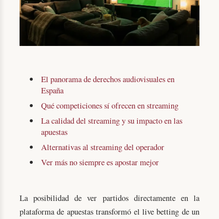
El panorama de derechos audiovisuales en
España
Qué competiciones sí ofrecen en streaming
La calidad del streaming y su impacto en las
apuestas
Alternativas al streaming del operador
Ver más no siempre es apostar mejor
La posibilidad de ver partidos directamente en la
plataforma de apuestas transformó el live betting de un