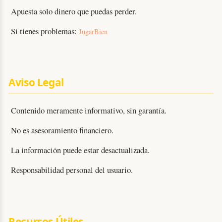
Apuesta solo dinero que puedas perder.
Si tienes problemas:
JugarBien
Aviso Legal
Contenido meramente informativo, sin garantía.
No es asesoramiento financiero.
La información puede estar desactualizada.
Responsabilidad personal del usuario.
Recursos Útiles