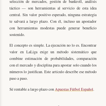
selección de mercados, gestión de bankroll, análisis
táctico — son herramientas al servicio de esta idea
central. Sin valor positivo esperado, ninguna estrategia
te salvará a largo plazo. Con él, incluso un apostador
con herramientas modestas puede generar beneficio
sostenido.
El concepto es simple. La ejecución no lo es. Encontrar
valor en LaLiga exige un método sistemático que
combine estimación de probabilidades, comparación
con el mercado y disciplina para apostar solo cuando los
números lo justifican. Este artículo describe ese método
paso a paso.
Sé rentable a largo plazo con
Apuestas Fútbol Español
.