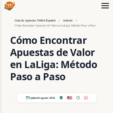
Guía de Apuestas: Fútbol Español
/
Artículo
/
Cómo Encontrar Apuestas de Valor en LaLiga: Método Paso a Paso
Cómo Encontrar
Apuestas de Valor
en LaLiga: Método
Paso a Paso
Updated agosto 2026
18+