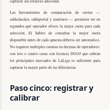
capturar sin esfuerzo adicional.
Las herramientas de comparación de cuotas —
oddschecker, oddsportal y similares — permiten ver en
segundos qué operador ofrece la mejor cuota para cada
selección. El hábito de consultar la mejor cuota
disponible antes de cada apuesta debería ser automático.
No requiere múltiples cuentas en decenas de operadores:
con tres o cuatro casas con licencia DGOJ que cubran
los principales mercados de LaLiga es suficiente para
capturar la mayor parte de las diferencias.
Paso cinco: registrar y
calibrar