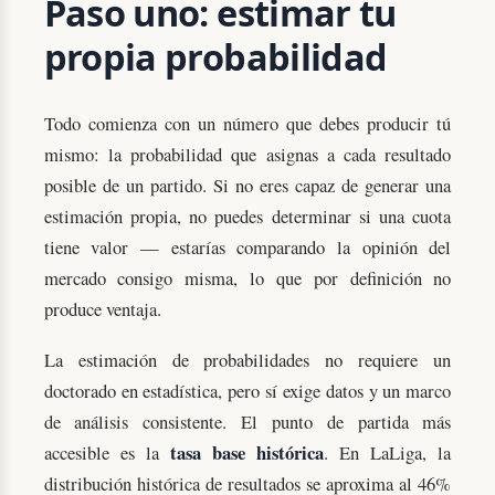
Paso uno: estimar tu
propia probabilidad
Todo comienza con un número que debes producir tú
mismo: la probabilidad que asignas a cada resultado
posible de un partido. Si no eres capaz de generar una
estimación propia, no puedes determinar si una cuota
tiene valor — estarías comparando la opinión del
mercado consigo misma, lo que por definición no
produce ventaja.
La estimación de probabilidades no requiere un
doctorado en estadística, pero sí exige datos y un marco
de análisis consistente. El punto de partida más
tasa base histórica
accesible es la
. En LaLiga, la
distribución histórica de resultados se aproxima al 46%