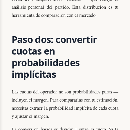
análisis personal del partido. Esta distribución es tu
herramienta de comparación con el mercado.
Paso dos: convertir
cuotas en
probabilidades
implícitas
Las cuotas del operador no son probabilidades puras —
incluyen el margen. Para compararlas con tu estimación,
necesitas extraer la probabilidad implícita de cada cuota
y ajustar el margen.
La conversión básica es dividir 1 entre la cuota. Si la