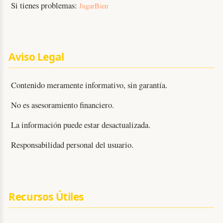
Si tienes problemas:
JugarBien
Aviso Legal
Contenido meramente informativo, sin garantía.
No es asesoramiento financiero.
La información puede estar desactualizada.
Responsabilidad personal del usuario.
Recursos Útiles