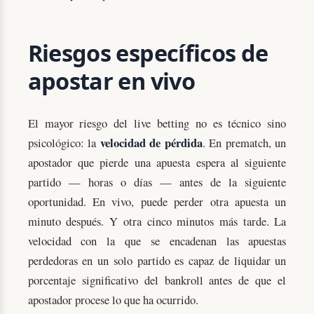
Riesgos específicos de
apostar en vivo
El mayor riesgo del live betting no es técnico sino
velocidad de pérdida
psicológico: la
. En prematch, un
apostador que pierde una apuesta espera al siguiente
partido — horas o días — antes de la siguiente
oportunidad. En vivo, puede perder otra apuesta un
minuto después. Y otra cinco minutos más tarde. La
velocidad con la que se encadenan las apuestas
perdedoras en un solo partido es capaz de liquidar un
porcentaje significativo del bankroll antes de que el
apostador procese lo que ha ocurrido.