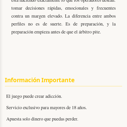
tomar decisiones rápidas, emocionales y frecuentes
contra un margen elevado. La diferencia entre ambos
perfiles no es de suerte. Es de preparación, y la
preparación empieza antes de que el árbitro pite.
Información Importante
El juego puede crear adicción.
Servicio exclusivo para mayores de 18 años.
Apuesta solo dinero que puedas perder.