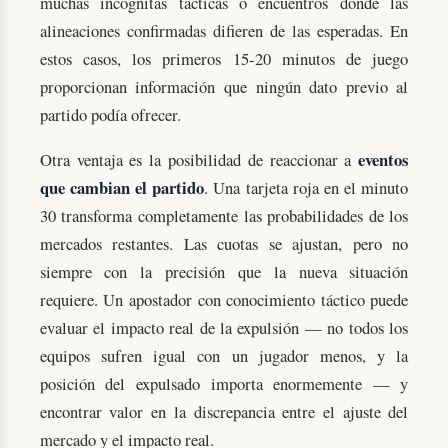
muchas incógnitas tácticas o encuentros donde las
alineaciones confirmadas difieren de las esperadas. En
estos casos, los primeros 15-20 minutos de juego
proporcionan información que ningún dato previo al
partido podía ofrecer.
eventos
Otra ventaja es la posibilidad de reaccionar a
que cambian el partido
. Una tarjeta roja en el minuto
30 transforma completamente las probabilidades de los
mercados restantes. Las cuotas se ajustan, pero no
siempre con la precisión que la nueva situación
requiere. Un apostador con conocimiento táctico puede
evaluar el impacto real de la expulsión — no todos los
equipos sufren igual con un jugador menos, y la
posición del expulsado importa enormemente — y
encontrar valor en la discrepancia entre el ajuste del
mercado y el impacto real.