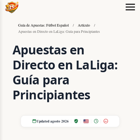
Guía de Apuestas: Fútbol Español
/
Artículo
/
Apuestas en Directo en LaLiga: Guía para Principiantes
Apuestas en
Directo en LaLiga:
Guía para
Principiantes
Updated agosto 2026
18+