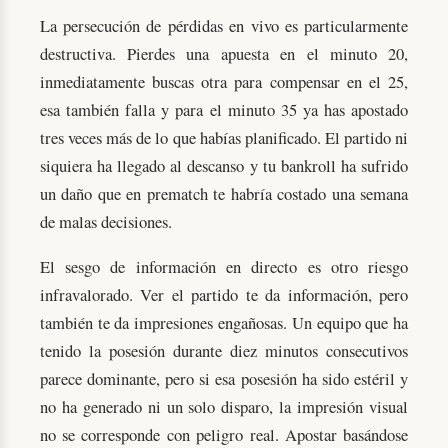
La persecución de pérdidas en vivo es particularmente
destructiva. Pierdes una apuesta en el minuto 20,
inmediatamente buscas otra para compensar en el 25,
esa también falla y para el minuto 35 ya has apostado
tres veces más de lo que habías planificado. El partido ni
siquiera ha llegado al descanso y tu bankroll ha sufrido
un daño que en prematch te habría costado una semana
de malas decisiones.
El sesgo de información en directo es otro riesgo
infravalorado. Ver el partido te da información, pero
también te da impresiones engañosas. Un equipo que ha
tenido la posesión durante diez minutos consecutivos
parece dominante, pero si esa posesión ha sido estéril y
no ha generado ni un solo disparo, la impresión visual
no se corresponde con peligro real. Apostar basándose