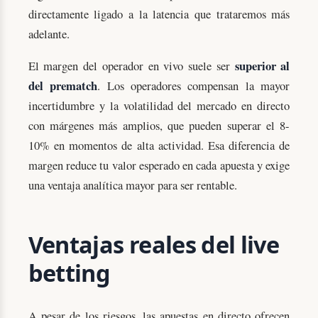
directamente ligado a la latencia que trataremos más
adelante.
superior al
El margen del operador en vivo suele ser
del prematch
. Los operadores compensan la mayor
incertidumbre y la volatilidad del mercado en directo
con márgenes más amplios, que pueden superar el 8-
10% en momentos de alta actividad. Esa diferencia de
margen reduce tu valor esperado en cada apuesta y exige
una ventaja analítica mayor para ser rentable.
Ventajas reales del live
betting
A pesar de los riesgos, las apuestas en directo ofrecen