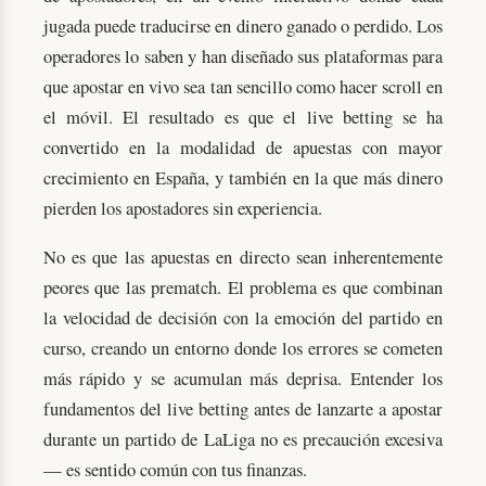
jugada puede traducirse en dinero ganado o perdido. Los
operadores lo saben y han diseñado sus plataformas para
que apostar en vivo sea tan sencillo como hacer scroll en
el móvil. El resultado es que el live betting se ha
convertido en la modalidad de apuestas con mayor
crecimiento en España, y también en la que más dinero
pierden los apostadores sin experiencia.
No es que las apuestas en directo sean inherentemente
peores que las prematch. El problema es que combinan
la velocidad de decisión con la emoción del partido en
curso, creando un entorno donde los errores se cometen
más rápido y se acumulan más deprisa. Entender los
fundamentos del live betting antes de lanzarte a apostar
durante un partido de LaLiga no es precaución excesiva
— es sentido común con tus finanzas.