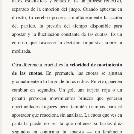
datos, estadísticas y contexto. Es un proceso reflexivo,
separado de la emoción del juego. Cuando apuestas en
directo, tu cerebro procesa simultáneamente la acción
del partido, la presión del tiempo disponible para
apostar y la fluctuación constante de las cuotas. Es un
entorno que favorece la decisión impulsiva sobre la
meditada.
velocidad de movimiento
Otra diferencia crucial es la
de las cuotas
. En prematch, las cuotas se ajustan
gradualmente a lo largo de horas o días. En vivo, pueden
cambiar en segundos. Un gol, una tarjeta roja o un
penalti provocan movimientos bruscos que generan
oportunidades fugaces pero también trampas para el
apostador que reacciona sin analizar. La cuota que ves en
pantalla puede no ser la que obtienes si tardas diez
segundos en confirmar la apuesta — un fenómeno